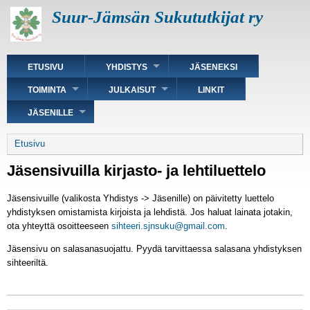
Hyppää
Suur-Jämsän Sukututkijat ry
pääsisältöön
Päävalikko
ETUSIVU
YHDISTYS
JÄSENEKSI
TOIMINTA
JULKAISUT
LINKIT
JÄSENILLE
Murupolku
Etusivu
Jäsensivuilla kirjasto- ja lehtiluettelo
Jäsensivuille (valikosta Yhdistys -> Jäsenille) on päivitetty luettelo
yhdistyksen omistamista kirjoista ja lehdistä. Jos haluat lainata jotakin,
ota yhteyttä osoitteeseen
sihteeri.sjnsuku@gmail.com
.
Jäsensivu on salasanasuojattu. Pyydä tarvittaessa salasana yhdistyksen
sihteeriltä.