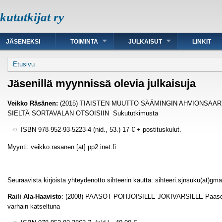
ututkijat ry
JÄSENEKSI
TOIMINTA
JULKAISUT
LINKIT
Murupolku
Etusivu
Jäsenillä myynnissä olevia julkaisuja
Veikko Räsänen:
(2015) TIAISTEN MUUTTO SÄÄMINGIN AHVIONSAA
SIELTÄ SORTAVALAN OTSOISIIN Sukututkimusta
ISBN 978-952-93-5223-4 (nid., 53.) 17 € + postituskulut.
Myynti: veikko.rasanen [at] pp2.inet.fi
Seuraavista kirjoista yhteydenotto sihteerin kautta: sihteeri.sjnsuku(at)gm
Raili Ala-Haavisto
: (2008) PAASOT POHJOISILLE JOKIVARSILLE Paaso-Ka
varhain katseltuna