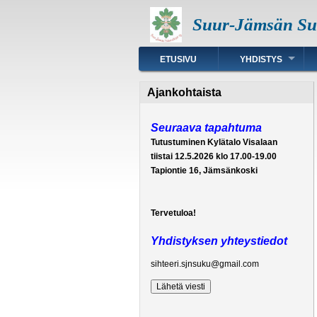
Hyppää
Suur-Jämsän Suk
pääsisältöön
Päävalikko
ETUSIVU
YHDISTYS
Ajankohtaista
Seuraava tapahtuma
Tutustuminen Kylätalo Visalaan
tiistai 12.5.2026 klo 17.00-19.00
Tapiontie 16, Jämsänkoski
Tervetuloa!
Yhdistyksen yhteystiedot
sihteeri.sjnsuku@gmail.com