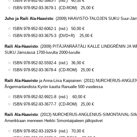
ISBN 978-952-92-3863-7 (nid.) 40,00 €
ISBN 978-952-93-3679-1 (CD-ROM) 25,00 €
Juho ja Raili Ala-Haavisto
: (2009) HAAVISTO-TALOJEN SUKU Suur-Jäm
ISBN 978-952-92-6062-1 (nid.) 50,00 €
ISBN 978-952-93-3675-3 (DVD+R) 25,00 €
Raili Ala-Haavisto
: (2009) PITÄJÄNRÄÄTÄLI KALLE LINDGRÉNIN JA
SUKU Jämsässä 1700-luvulta 2000-luvulle
ISBN 978-952-92-5592-4 (nid.) 36,00 €
ISBN 978-952-93-3678-4 (CD-ROM) 25,00 €
Raili Ala-Haavisto
ja Anna-Liisa Kaipiainen: (2011) NURCHERUS-ANG
Ångermanlandista Kyrön kautta Ranualle 500 vuodessa
ISBN 978-952-92-9921-8 (nid.) 60,00 €
ISBN 978-952-93-3677-7 (CD-ROM) 25,00 €
Raili Ala-Haavisto
: (2013) NURCHERUS-ANGLENIUS-SIMONTAIVAL-SIM
Amerikkaan menneen Heikki Simontaipaleen jälkipolvet
ISBN 978-952-93-1929-9 (nid.) 70,00 €