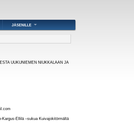
JÄSENILLE
RESTA UUKUNIEMEN NIUKKALAAN JA
ail.com
rgus-Ellilä –sukua Kuivajokitörmältä