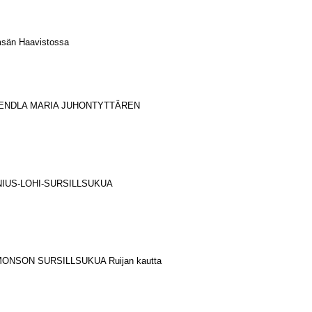
sän Haavistossa
 WENDLA MARIA JUHONTYTTÄREN
LENIUS-LOHI-SURSILLSUKUA
ONSON SURSILLSUKUA Ruijan kautta