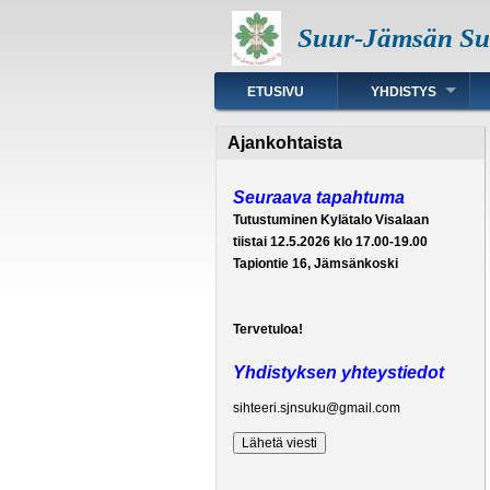
Hyppää
Suur-Jämsän Suk
pääsisältöön
Päävalikko
ETUSIVU
YHDISTYS
Ajankohtaista
Seuraava tapahtuma
Tutustuminen Kylätalo Visalaan
tiistai 12.5.2026 klo 17.00-19.00
Tapiontie 16, Jämsänkoski
Tervetuloa!
Yhdistyksen yhteystiedot
sihteeri.sjnsuku@gmail.com