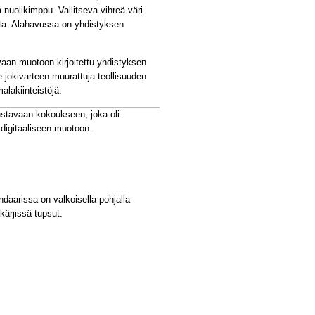
a nuolikimppu. Vallitseva vihreä väri
tta. Alahavussa on yhdistyksen
evaan muotoon kirjoitettu yhdistyksen
e jokivarteen muurattuja teollisuuden
alakiinteistöjä.
ustavaan kokoukseen, joka oli
 digitaaliseen muotoon.
daarissa on valkoisella pohjalla
kärjissä tupsut.