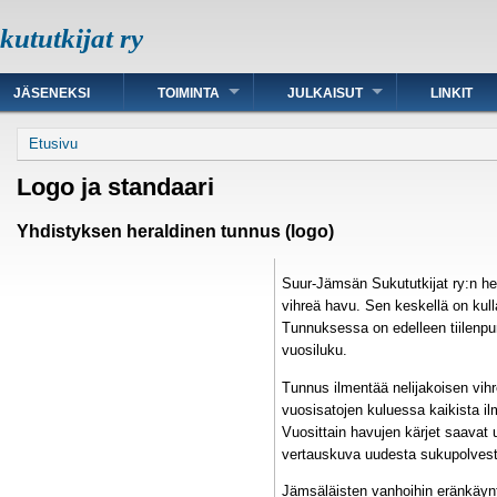
ututkijat ry
JÄSENEKSI
TOIMINTA
JULKAISUT
LINKIT
Murupolku
Etusivu
Logo ja standaari
Yhdistyksen heraldinen tunnus (logo)
Suur-Jämsän Sukututkijat ry:n h
vihreä havu. Sen keskellä on kul
Tunnuksessa on edelleen tiilenpu
vuosiluku.
Tunnus ilmentää nelijakoisen vih
vuosisatojen kuluessa kaikista il
Vuosittain havujen kärjet saavat 
vertauskuva uudesta sukupolvest
Jämsäläisten vanhoihin eränkäyn