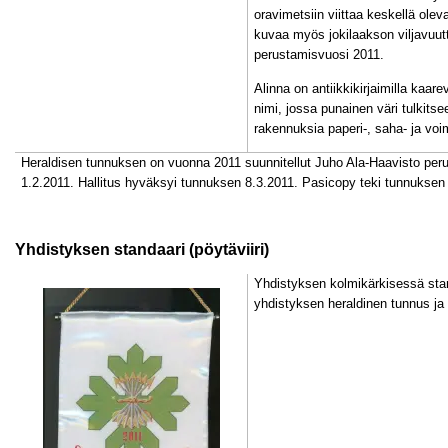
oravimetsiin viittaa keskellä olev
kuvaa myös jokilaakson viljavuu
perustamisvuosi 2011.
Alinna on antiikkikirjaimilla kaar
nimi, jossa punainen väri tulkitse
rakennuksia paperi-, saha- ja voim
Heraldisen tunnuksen on vuonna 2011 suunnitellut Juho Ala-Haavisto per
1.2.2011. Hallitus hyväksyi tunnuksen 8.3.2011. Pasicopy teki tunnuksen
Yhdistyksen standaari (pöytäviiri)
Yhdistyksen kolmikärkisessä stan
yhdistyksen heraldinen tunnus ja 