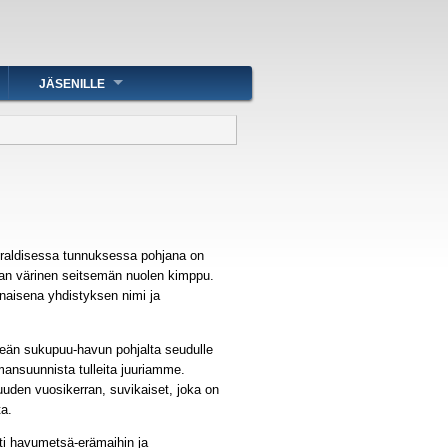
JÄSENILLE
eraldisessa tunnuksessa pohjana on
lan värinen seitsemän nuolen kimppu.
naisena yhdistyksen nimi ja
reän sukupuu-havun pohjalta seudulle
mansuunnista tulleita juuriamme.
uuden vuosikerran, suvikaiset, joka on
a.
ti havumetsä-erämaihin ja